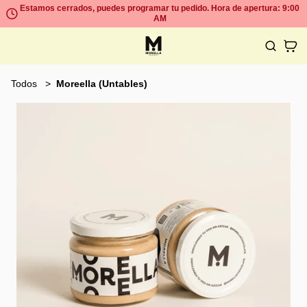
Estamos cerrados, puedes programar tu pedido. Hora de apertura: 9:00
AM
Todos
Moreella (Untables)