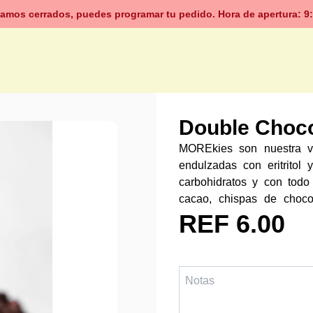
amos cerrados, puedes programar tu pedido. Hora de apertura: 9
Double Choc
MOREkies son nuestra ve
endulzadas con eritritol 
carbohidratos y con todo
cacao, chispas de chocola
caliéntalas 8 seg. en mic
REF 6.00
Durabilidad: 10 días a te
neto: 75gr.