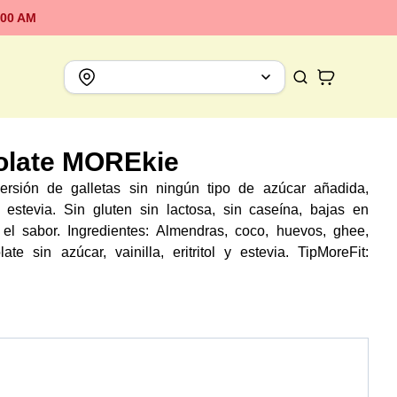
:00 AM
olate MOREkie
rsión de galletas sin ningún tipo de azúcar añadida,
y estevia. Sin gluten sin lactosa, sin caseína, bajas en
 el sabor. Ingredientes: Almendras, coco, huevos, ghee,
te sin azúcar, vainilla, eritritol y estevia. TipMoreFit:
roondas o 1 minuto en airfryer a 350 antes de consumir.
mp. ambiente. 15 días en nevera. 3 meses congeladas. Peso