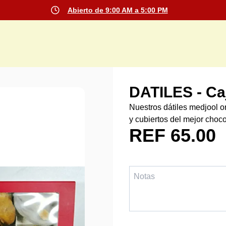
Abierto de 9:00 AM a 5:00 PM
DATILES - Ca
Nuestros dátiles medjool o
y cubiertos del mejor choco
REF 65.00