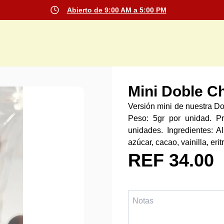
Abierto de 9:00 AM a 5:00 PM
Mini Doble 
Versión mini de nuestra D
Peso: 5gr por unidad. P
unidades. Ingredientes: 
azúcar, cacao, vainilla, eri
15 días en nevera. 3 mese
REF 34.00