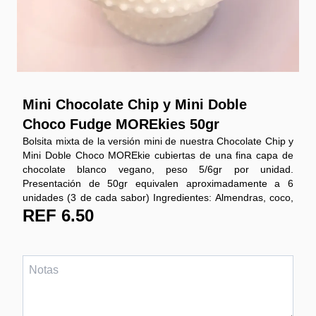
Mini Chocolate Chip y Mini Doble
Choco Fudge MOREkies 50gr
Bolsita mixta de la versión mini de nuestra Chocolate Chip y
Mini Doble Choco MOREkie cubiertas de una fina capa de
chocolate blanco vegano, peso 5/6gr por unidad.
Presentación de 50gr equivalen aproximadamente a 6
unidades (3 de cada sabor) Ingredientes: Almendras, coco,
huevos, ghee, chispas de chocolate sin azúcar, manteca de
REF 6.50
cacao, vainilla, eritritol y estevia. Durabilidad: 10 días a
temperatura ambiente. 20 días en nevera. 3 meses
congeladas.