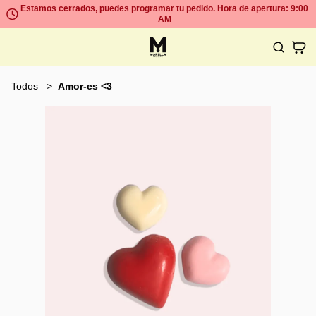
Estamos cerrados, puedes programar tu pedido. Hora de apertura: 9:00
AM
Todos
Amor-es <3